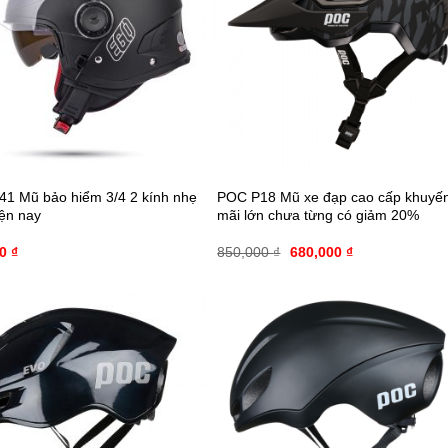
1 Mũ bảo hiểm 3/4 2 kính nhẹ
POC P18 Mũ xe đạp cao cấp khuyế
iện nay
mãi lớn chưa từng có giảm 20%
00
₫
850,000
₫
680,000
₫