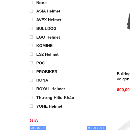
None
ASIA Helmet
AVEX Helmet
BULLDOG
EGO Helmet
KOMINE
LS2 Helmet
POC
PROBIKER
Bulldo
vo gọn
RONA
ROYAL Helmet
600,0
Thương Hiệu Khác
YOHE Helmet
GIÁ
340 000 ₫
9 900 000 ₫