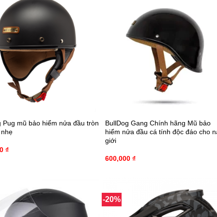
g Pug mũ bảo hiểm nửa đầu tròn
BullDog Gang Chính hãng Mũ bảo
 nhẹ
hiểm nửa đầu cá tính độc đáo cho 
giới
00
₫
600,000
₫
-20%