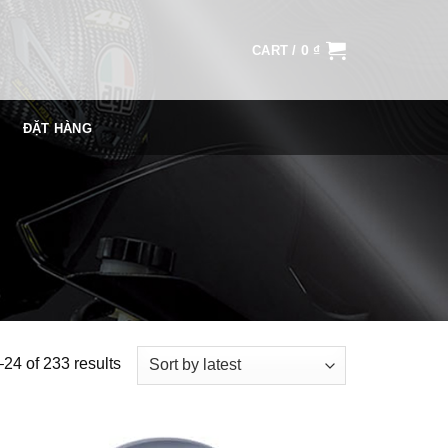
0
₫
CART /
ĐẶT HÀNG
24 of 233 results