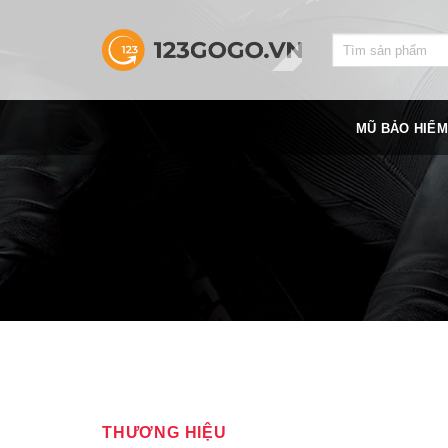
Skip
to
Search
content
for:
MŨ BẢO HIỂM
THƯƠNG HIỆU