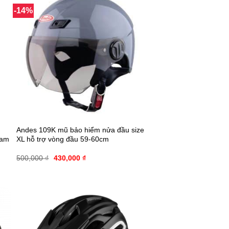
-14%
Andes 109K mũ bảo hiểm nửa đầu size
nam
XL hỗ trợ vòng đầu 59-60cm
500,000
₫
430,000
₫