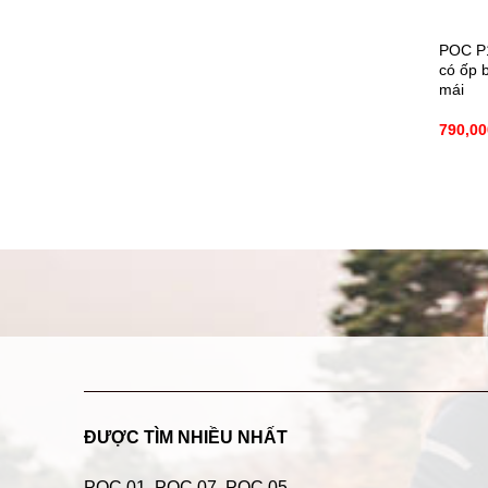
POC P1
có ốp b
mái
790,0
ĐƯỢC TÌM NHIỀU NHẤT
POC 01
,
POC 07
,
POC 05