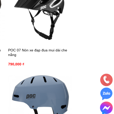
n
POC 07 Nón xe đạp đua mui dài che
nắng
790,000
₫