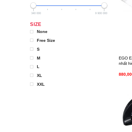
340 000
9 900 000
SIZE
None
Free Size
S
EGO E4
M
nhất h
L
880,0
XL
XXL