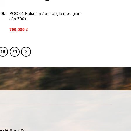
50k
POC 01 Falcon màu mới giá mới, giảm
còn 700k
790,000
₫
19
20
ảo Hiểm Nữ