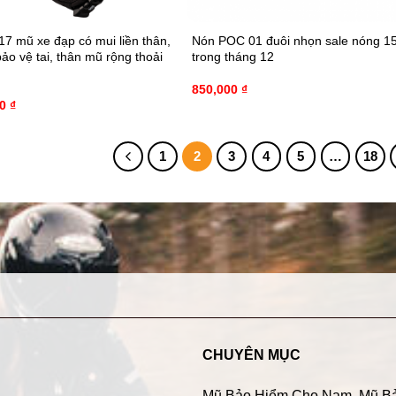
7 mũ xe đạp có mui liền thân,
Nón POC 01 đuôi nhọn sale nóng 1
ảo vệ tai, thân mũ rộng thoải
trong tháng 12
850,000
₫
00
₫
1
2
3
4
5
…
18
CHUYÊN MỤC
Mũ Bảo Hiểm Cho Nam
,
Mũ B