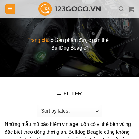
Skip
to
content
Trang chủ
»
Sản phẩm được gắn thẻ “
BullDog Beagle”
FILTER
Những mẫu mũ bảo hiểm vintage luôn có vị thế bền vững
đặc biệt theo dòng thời gian. Bulldog Beagle cũng không