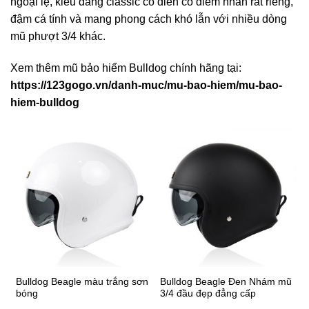
ngoại lệ, kiểu dáng classic cổ điển có điểm nhấn rất riêng,
đậm cá tính và mang phong cách khó lẫn với nhiều dòng
mũ phượt 3/4 khác.
Xem thêm mũ bảo hiểm Bulldog chính hãng tại:
https://123gogo.vn/danh-muc/mu-bao-hiem/mu-bao-
hiem-bulldog
Bulldog Beagle màu trắng sơn
Bulldog Beagle Đen Nhám mũ
bóng
3/4 đầu đẹp đẳng cấp