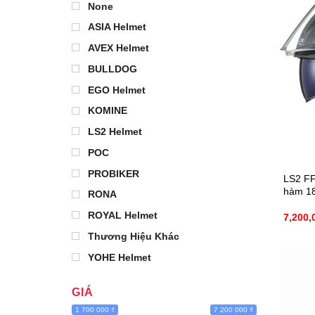
None
ASIA Helmet
AVEX Helmet
BULLDOG
EGO Helmet
KOMINE
LS2 Helmet
POC
PROBIKER
LS2 FF9
hàm 18
RONA
ROYAL Helmet
7,200,
Thương Hiệu Khác
YOHE Helmet
GIÁ
1 700 000 ₫
7 200 000 ₫