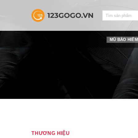
Skip
to
Search
content
for:
MŨ BẢO HIỂM
THƯƠNG HIỆU