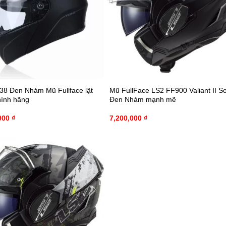
38 Đen Nhám Mũ Fullface lật
Mũ FullFace LS2 FF900 Valiant II So
ính hãng
Đen Nhám mạnh mẽ
000
₫
7,200,000
₫