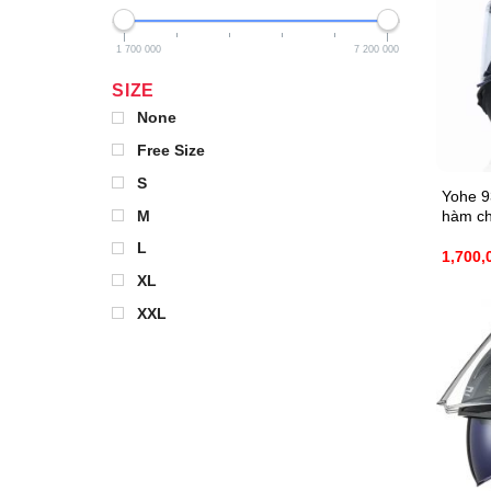
1 700 000
7 200 000
SIZE
None
Free Size
S
Yohe 9
hàm ch
M
L
1,700,
XL
XXL