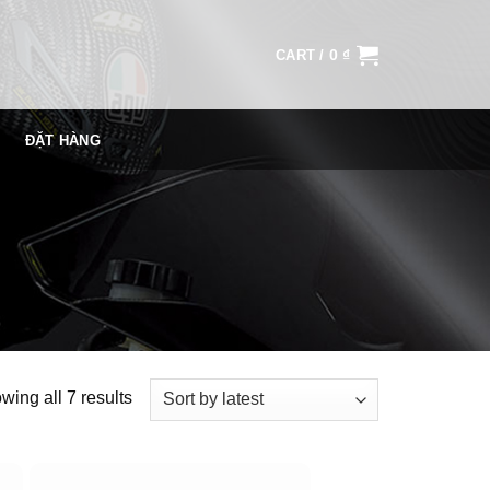
0
₫
CART /
ĐẶT HÀNG
wing all 7 results