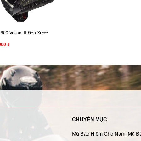
900 Valiant II Đen Xước
000
₫
CHUYÊN MỤC
Mũ Bảo Hiểm Cho Nam
,
Mũ B