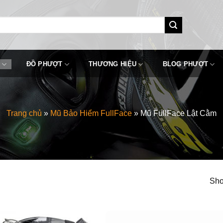
ĐỒ PHƯỢT
THƯƠNG HIỆU
BLOG PHƯỢT
Trang chủ
»
Mũ Bảo Hiểm FullFace
»
Mũ FullFace Lật Cằm
Sho