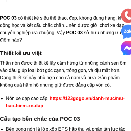
POC 03
có thiết kế siêu thể thao, đẹp, không đụng hàng, khí
động học và kết cấu chắc chắn…nên được giới chơi xe đạp
chuyên nghiệp ưa chuộng. Vậy
POC 03
sở hữu những ưu
điểm nào?
Thiết kế ưu việt
Thân nón được thiết kế lấy cảm hứng từ những cánh sen ôm
vào đầu giúp loại bớt góc cạnh, trông gọn, và dịu mắt hơn.
Dạng thiết kế này phù hợp cho cả nam và nữa. Sản phẩm
không quá hầm hố nhưng giữ được đẳng cấp vốn có.
Nón xe đạp cao cấp:
https://123gogo.vn/danh-muc/mu-
bao-hiem-xe-dap
Cấu tạo bền chắc của POC 03
Bên trong nón là lớp xốp EPS hấp thụ và phân tán lực tác