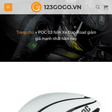
Skip
to
content
Trang chủ
»
POC 03 Nón Xe Đạp Road giảm
giá mạnh nhất năm nay