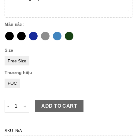
Màu sắc
:
Size
:
Free Size
Thương hiệu
:
POC
POC 03 Nón Xe Đạp Road giảm giá mạnh nhất năm nay quantit
ADD TO CART
SKU:
N/A