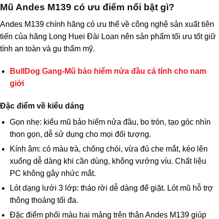
Mũ Andes M139 có ưu điểm nổi bật gì?
Andes M139 chính hãng có ưu thế về công nghệ sản xuất tiên
tiến của hãng Long Huei Đài Loan nên sản phẩm tối ưu tốt giữ
tính an toàn và gu thẩm mỹ.
BullDog Gang-Mũ bảo hiểm nửa đầu cá tính cho nam
giới
Đặc điểm về kiểu dáng
Gọn nhẹ: kiểu mũ bảo hiểm nửa đầu, bo tròn, tạo góc nhìn
thon gọn, dễ sử dụng cho mọi đối tượng.
Kính âm: có màu trà, chống chói, vừa đủ che mắt, kéo lên
xuống dễ dàng khi cần dùng, không vướng víu. Chất liệu
PC không gây nhức mắt.
Lót dạng lưới 3 lớp: tháo rời dễ dàng để giặt. Lót mũ hỗ trợ
thông thoáng tối đa.
Đặc điểm phối màu hai mảng trên thân Andes M139 giúp