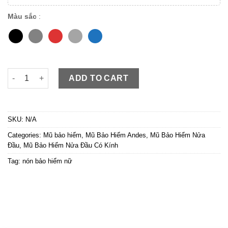
Màu sắc
:
Andes M139 Mũ bảo hiểm nửa đầu đẹp gọn nhẹ có kính âm chố
ADD TO CART
SKU:
N/A
Categories:
Mũ bảo hiểm
,
Mũ Bảo Hiểm Andes
,
Mũ Bảo Hiểm Nửa
Đầu
,
Mũ Bảo Hiểm Nửa Đầu Có Kính
Tag:
nón bảo hiểm nữ