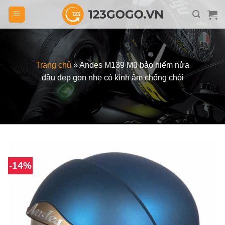
Skip
to
content
Trang chủ
»
Andes M139 Mũ bảo hiểm nửa
đầu đẹp gọn nhẹ có kính âm chống chói
-14%