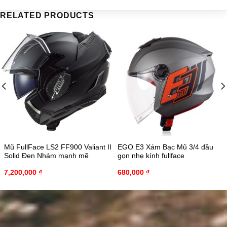
RELATED PRODUCTS
Mũ FullFace LS2 FF900 Valiant II
EGO E3 Xám Bạc Mũ 3/4 đầu
Solid Đen Nhám mạnh mẽ
gọn nhẹ kính fullface
7,200,000
₫
680,000
₫