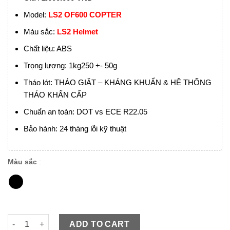
Model:
LS2 OF600 COPTER
Màu sắc:
LS2 Helmet
Chất liệu: ABS
Trọng lượng: 1kg250 +- 50g
Tháo lót: THÁO GIẶT – KHÁNG KHUẨN & HỆ THỐNG
THÁO KHẨN CẤP
Chuẩn an toàn: DOT vs ECE R22.05
Bảo hành: 24 tháng lỗi kỹ thuật
Màu sắc
:
LS2 OF600 COPTER Đen Nhám quantity
ADD TO CART