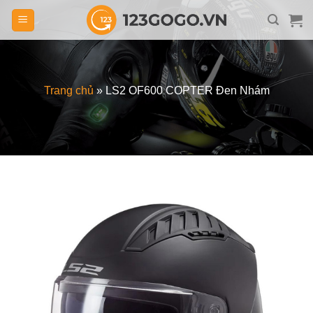
Skip
to
content
Trang chủ
»
LS2 OF600 COPTER Đen Nhám