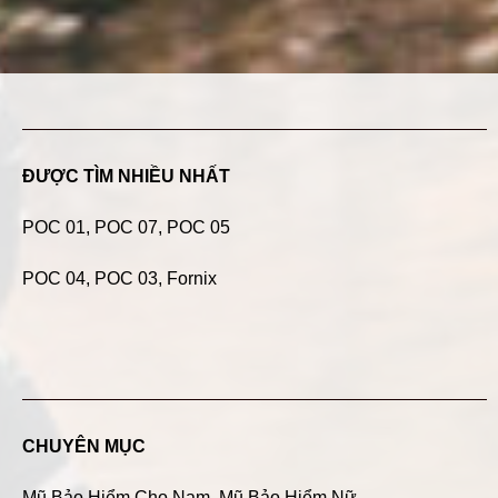
ĐƯỢC TÌM NHIỀU NHẤT
POC 01
,
POC 07
,
POC 05
POC 04
, POC 03, Fornix
CHUYÊN MỤC
Mũ Bảo Hiểm Cho Nam
,
Mũ Bảo Hiểm Nữ