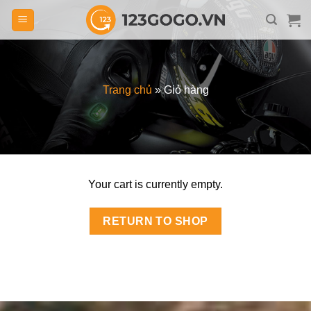
Skip
to
content
Trang chủ
»
Giỏ hàng
Your cart is currently empty.
RETURN TO SHOP