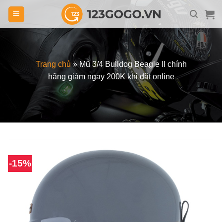
Skip
to
content
Trang chủ
»
Mũ 3/4 Bulldog Beagle II chính
hãng giảm ngay 200K khi đặt online
-15%