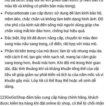
mũ đã được thay đổi so với phiên bản trước (Phiên bản cũ
màu tối và không có phiên bản màu trong).
Polycarbonate cao cấp được sử dụng để làm kính bảo hộ,
mềm dẻo, chắc chắn và không làm biến dạng hình ảnh. Độ
che phủ của kính sát đến sống mũi người dùng giúp che
chắn vùng mắt kín đáo hơn, chống bụi hiệu quả.
Đặc biệt, lớp lót đã được nâng cấp, chuyển từ màu đen
sang màu nâu sang trọng, cổ điển, rất hợp với màu mũ.
Phần lót bên trong của mũ được làm từ vải nhung màu da
một cách tỉ mỉ, tạo góc nhìn sạch sẽ, mang lại cảm giác
sang trọng hơn, thoải mái hơn. Khi đội mũ trong thời gian
dài, đặc tính thoáng khí và kháng khuẩn tổng thể của vật
liệu sẽ giúp giảm sự phát triển và tích tụ của nấm mốc và vi
khuẩn gây mùi. Lớp lót có thể thay thế hoặc vệ sinh dễ
dàng.
123GoGoShop
đảm bảo cung cấp hàng chính hãng, khách
được kiểm tra hàng khi đặt online từ shop, có thể từ chối nhận