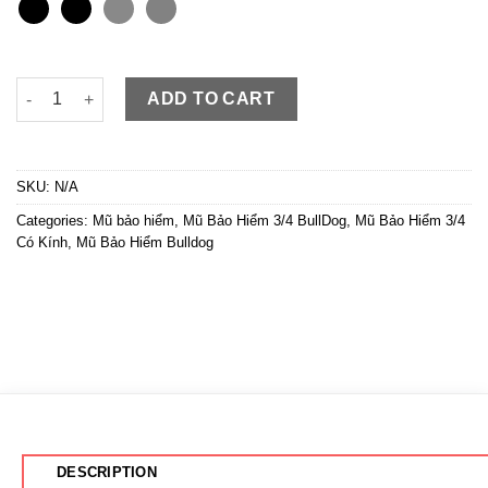
Mũ 3/4 Bulldog Beagle II chính hãng giảm ngay 200K khi đặt on
ADD TO CART
SKU:
N/A
Categories:
Mũ bảo hiểm
,
Mũ Bảo Hiểm 3/4 BullDog
,
Mũ Bảo Hiểm 3/4
Có Kính
,
Mũ Bảo Hiểm Bulldog
DESCRIPTION