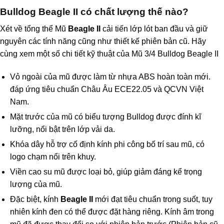
Bulldog Beagle II có chất lượng thế nào?
Xét về tổng thể Mũ
Beagle II
cải tiến lớp lót ban đầu và giữ
nguyên các tính năng cũng như thiết kế phiên bản cũ. Hãy
cùng xem một số chi tiết kỹ thuật của Mũ 3/4 Bulldog Beagle II
Vỏ ngoài của mũ được làm từ nhựa ABS hoàn toàn mới.
đáp ứng tiêu chuẩn Châu Âu ECE22.05 và QCVN Việt
Nam.
Mặt trước của mũ có biểu tượng Bulldog được đính kĩ
lưỡng, nổi bật trên lớp vải da.
Khóa dây hỗ trợ cố định kính phi công bố trí sau mũ, có
logo chạm nổi trên khuy.
Viền cao su mũ được loại bỏ, giúp giảm đáng kể trọng
lượng của mũ.
Đặc biệt, kính
Beagle II
mới đạt tiêu chuẩn trong suốt, tuy
nhiên kính đen có thể được đặt hàng riêng. Kính âm trong