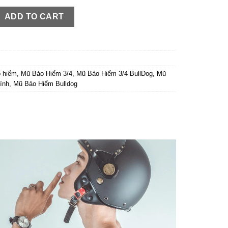
 Nhám phong cách cổ điển đẹp và sang trọng quantity
ADD TO CART
 hiểm
,
Mũ Bảo Hiểm 3/4
,
Mũ Bảo Hiểm 3/4 BullDog
,
Mũ
ính
,
Mũ Bảo Hiểm Bulldog