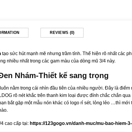
FORMATION
REVIEWS (0)
m
tạo sức hút mạnh mẽ nhưng trầm tính. Thể hiện rõ nhất các ph
g nhiều nhất trong các gam màu của dòng mũ 3/4 này.
Đen Nhám-Thiết kế sang trọng
mũ luôn nằm trong cái nhìn đầu tiên của nhiều người. Đây là điểm
OG rõ nét khắc trên thanh kim loại được đính chắc chắn qua 
bạn bắt gặp một mẫu nón khác có logo rỉ sét, lỏng lẻo …thì mới
nào.
4 cao cấp tại:
https://123gogo.vn/danh-muc/mu-bao-hiem-3-