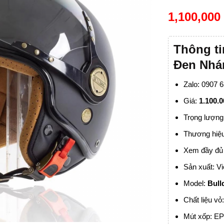
1,100,00
Thông t
Đen Nh
Zalo: 0907 
Giá:
1.100.
Trọng lượng
Thương hiệ
Xem đầy đủ 
Sản xuất: V
Model:
Bul
Chất liệu vỏ
Mút xốp: E