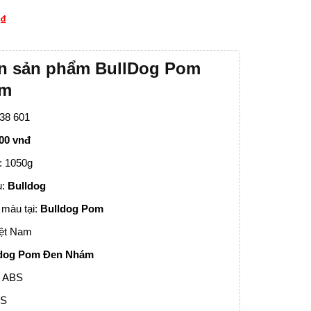
₫
0
in sản phẩm BullDog Pom
ám
638 601
000 vnđ
: 1050g
u:
Bulldog
màu tại:
Bulldog Pom
iệt Nam
ldog Pom Đen Nhám
: ABS
PS