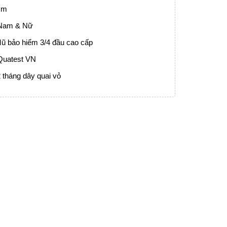
cm
 Nam & Nữ
ũ bảo hiểm 3/4 đầu cao cấp
Quatest VN
 tháng dây quai vỏ