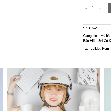
Bulldog Pom Đen
SKU:
N/A
Categories:
Mũ bảo
Bảo Hiểm 3/4 Có K
Tag:
Bulldog Pom