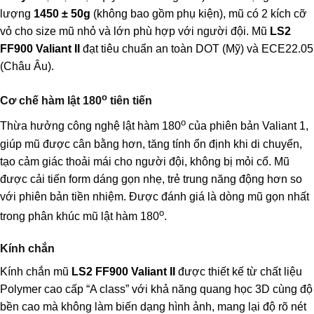
lượng
1450 ± 50g
(không bao gồm phụ kiện), mũ có 2 kích cỡ
vỏ cho size mũ nhỏ và lớn phù hợp với người đội. Mũ
LS2
FF900 Valiant II
đạt tiêu chuẩn an toàn DOT (Mỹ) và ECE22.05
(Châu Âu).
o
Cơ chế hàm lật 180
tiên tiến
o
Thừa hưởng công nghệ lật hàm 180
của phiên bản Valiant 1,
giúp mũ được cân bằng hơn, tăng tính ổn định khi di chuyển,
tạo cảm giác thoải mái cho người đội, không bị mỏi cổ. Mũ
được cải tiến form dáng gọn nhẹ, trẻ trung năng động hơn so
với phiên bản tiền nhiệm. Được đánh giá là dòng mũ gọn nhất
o
trong phân khúc mũ lật hàm 180
.
Kính chắn
Kính chắn mũ
LS2 FF900 Valiant II
được thiết kế từ chất liệu
Polymer cao cấp “A class” với khả năng quang học 3D cùng độ
bền cao mà không làm biến dạng hình ảnh, mang lại độ rõ nét