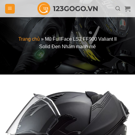
Skip
to
content
Trang chủ
»
Mũ FullFace LS2 FF900 Valiant II
Solid Đen Nhám mạnh mẽ