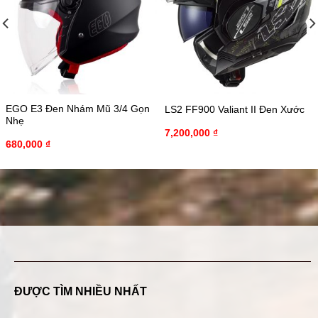
EGO E3 Đen Nhám Mũ 3/4 Gọn
LS2 FF900 Valiant II Đen Xước
Nhẹ
7,200,000
₫
680,000
₫
ĐƯỢC TÌM NHIỀU NHẤT