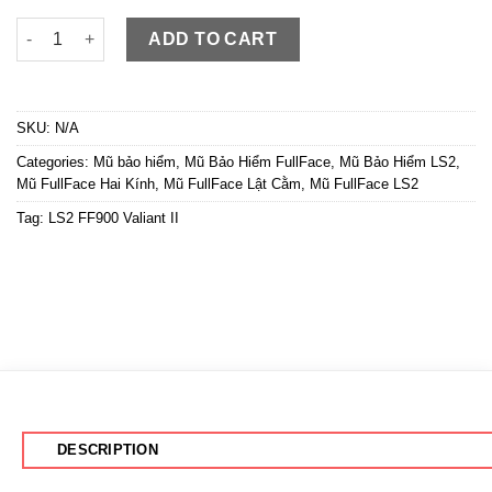
Mũ FullFace LS2 FF900 Valiant II Solid Đen Nhám mạnh mẽ quan
ADD TO CART
SKU:
N/A
Categories:
Mũ bảo hiểm
,
Mũ Bảo Hiểm FullFace
,
Mũ Bảo Hiểm LS2
,
Mũ FullFace Hai Kính
,
Mũ FullFace Lật Cằm
,
Mũ FullFace LS2
Tag:
LS2 FF900 Valiant II
DESCRIPTION