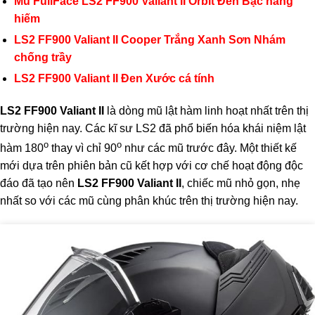
Mũ FullFace LS2 FF900 Valiant II Orbit Đen Bạc hàng
hiếm
LS2 FF900 Valiant II Cooper Trắng Xanh Sơn Nhám
chống trầy
LS2 FF900 Valiant II Đen Xước cá tính
LS2 FF900 Valiant II
là dòng mũ lật hàm linh hoạt nhất trên thị
trường hiện nay. Các kĩ sư LS2 đã phổ biến hóa khái niệm lật
o
o
hàm 180
thay vì chỉ 90
như các mũ trước đây. Một thiết kế
mới dựa trên phiên bản cũ kết hợp với cơ chế hoạt động độc
đáo đã tạo nên
LS2 FF900 Valiant II
, chiếc mũ nhỏ gọn, nhẹ
nhất so với các mũ cùng phân khúc trên thị trường hiện nay.