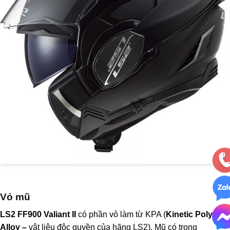
Vỏ mũ
LS2 FF900 Valiant II
có phần vỏ làm từ KPA (
Kinetic Polymer
Alloy –
vật liệu độc quyền của hãng LS2). Mũ có trọng