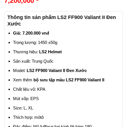
7,200,000
Thông tin sản phẩm LS2 FF900 Valiant II Đen
Xước
Giá: 7.200.000 vnđ
Trọng lượng: 1450 ±50g
Thương hiệu:
LS2 Helmet
Sản xuất: Trung Quốc
Model:
LS2 FF900 Valiant II Đen Xước
Xem thêm
bộ sưu tập màu
LS2 FF900 Valiant II
Chất liệu vỏ: KPA
Mút xốp: EPS
Size: L, XL
Thích hợp: môtô
Đặc điểm: Mũ fullface hai kính lật hàm 180