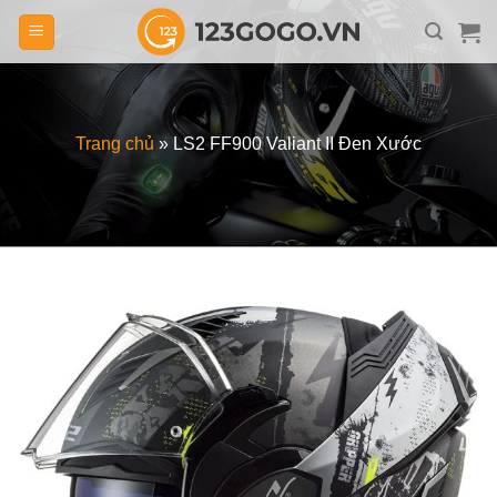
Skip
to
content
Trang chủ
»
LS2 FF900 Valiant II Đen Xước