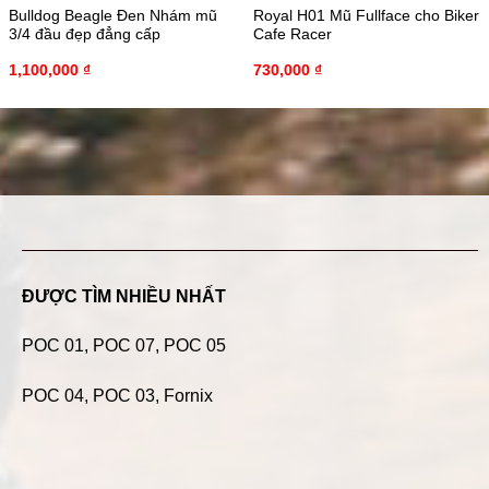
Bulldog Beagle Đen Nhám mũ
Royal H01 Mũ Fullface cho Biker
3/4 đầu đẹp đẳng cấp
Cafe Racer
1,100,000
₫
730,000
₫
ĐƯỢC TÌM NHIỀU NHẤT
POC 01
,
POC 07
,
POC 05
POC 04
, POC 03, Fornix