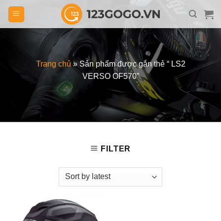
Skip
to
content
Trang chủ
»
Sản phẩm được gắn thẻ “ LS2
VERSO OF570”
FILTER