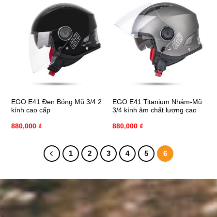
EGO E41 Đen Bóng Mũ 3/4 2
EGO E41 Titanium Nhám-Mũ
kính cao cấp
3/4 kính âm chất lượng cao
880,000
₫
880,000
₫
1
2
3
4
5
6