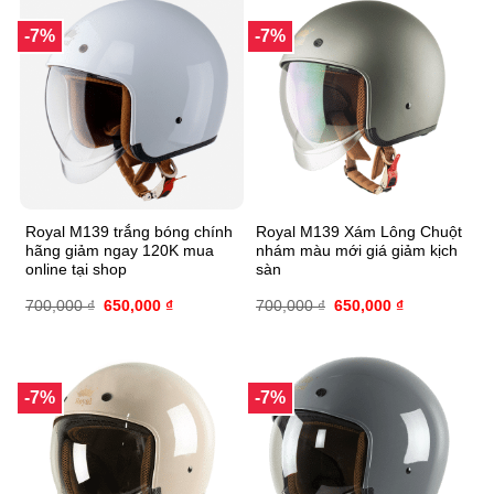
-7%
-7%
Royal M139 trắng bóng chính
Royal M139 Xám Lông Chuột
hãng giảm ngay 120K mua
nhám màu mới giá giảm kịch
online tại shop
sàn
700,000
₫
650,000
₫
700,000
₫
650,000
₫
-7%
-7%