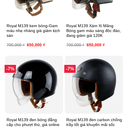
Royal M139 kem bóng-Gam
Royal M139 Xám Xi Măng
màu nhẹ nhàng giá giảm kịch
Bóng gam màu sáng độc đáo,
sàn
đang giảm giá 120K
700,000
₫
650,000
₫
700,000
₫
650,000
₫
-7%
-7%
Royal M139 đen bóng đẳng
Royal M139 đen carbon chống
cấp cho phượt thủ, giá online
trầy tốt giá khuyến mãi sốc