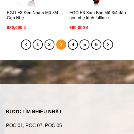
EGO E3 Đen Nhám Mũ 3/4
EGO E3 Xám Bạc Mũ 3/4 đầu
Gọn Nhẹ
gọn nhẹ kính fullface
680,000
₫
680,000
₫
1
2
3
4
5
6
ĐƯỢC TÌM NHIỀU NHẤT
POC 01
,
POC 07
,
POC 05