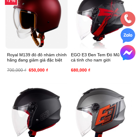
-7%
Royal M139 đỏ đô nhám chính
EGO E3 Đen Tem Đỏ Mũ 3/4
hãng đang giảm giá đặc biệt
cá tính cho nam giới
700,000
₫
650,000
₫
680,000
₫