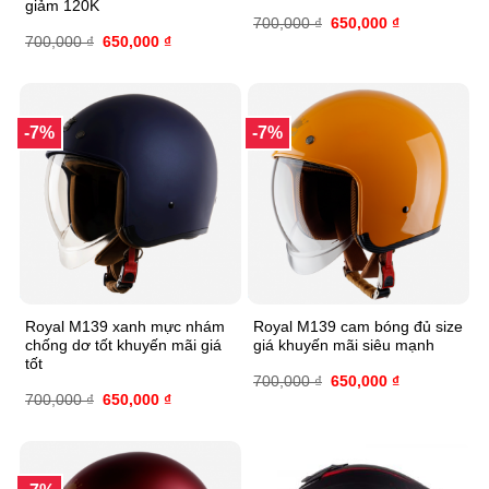
giảm 120K
700,000
₫
650,000
₫
700,000
₫
650,000
₫
-7%
-7%
Royal M139 xanh mực nhám
Royal M139 cam bóng đủ size
chống dơ tốt khuyến mãi giá
giá khuyến mãi siêu mạnh
tốt
700,000
₫
650,000
₫
700,000
₫
650,000
₫