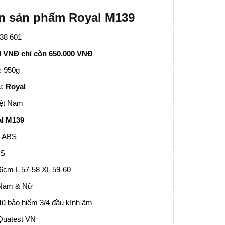
in sản phẩm Royal M139
638 601
0
VNĐ
chỉ còn 650.000 VNĐ
: 950g
u:
Royal
iệt Nam
l M139
: ABS
PS
6cm L 57-58 XL 59-60
 Nam & Nữ
ũ bảo hiểm 3/4 đầu kính âm
Quatest VN