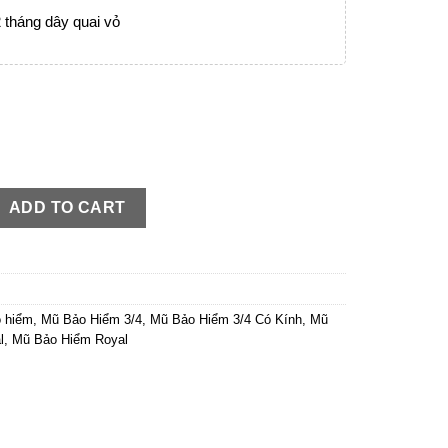
 tháng dây quai vỏ
 Lông Chuột nhám màu mới giá giảm kịch sàn quantity
ADD TO CART
 hiểm
,
Mũ Bảo Hiểm 3/4
,
Mũ Bảo Hiểm 3/4 Có Kính
,
Mũ
l
,
Mũ Bảo Hiểm Royal