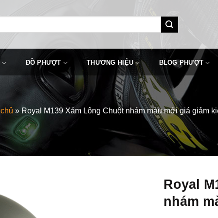
ĐỒ PHƯỢT
THƯƠNG HIỆU
BLOG PHƯỢT
 chủ
»
Royal M139 Xám Lông Chuột nhám màu mới giá giảm kị
Royal M
nhám mà