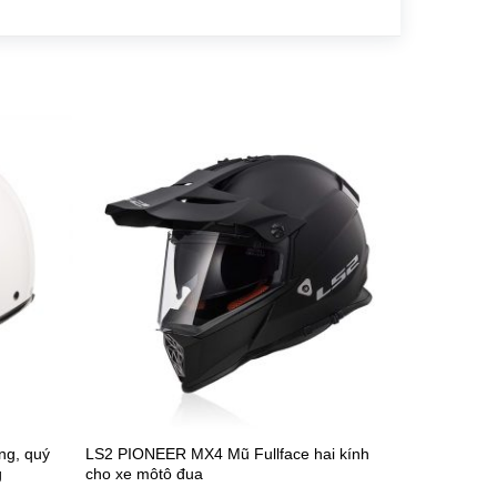
ng, quý
LS2 PIONEER MX4 Mũ Fullface hai kính
g
cho xe môtô đua