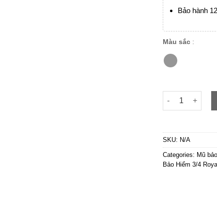
Bảo hành 12
Màu sắc
:
Royal M139 Xám
SKU:
N/A
Categories:
Mũ bảo
Bảo Hiểm 3/4 Roya