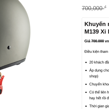
₫
700,000
Khuyến 
M139 Xi
Giá
700.000
vn
Điều kiện tham
20 khách đầ
Áp dụng cho
shop)
Chuyển khoả
Có thể liên
hay hết rồi đ
Thời gian gi