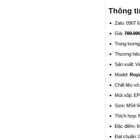
Thông t
Zalo: 0907 
Giá:
70
0.00
Trọng lượng
Thương hiệ
Sản xuất: V
Model:
Roya
Chất liệu vỏ
Mút xốp: E
Size: M54-5
Thích hợp:
Đặc điểm: M
Đạt chuẩn: 