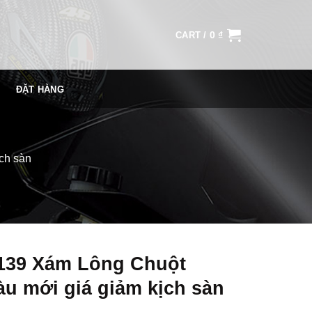
0
₫
CART /
ĐẶT HÀNG
ch sàn
139 Xám Lông Chuột
u mới giá giảm kịch sàn