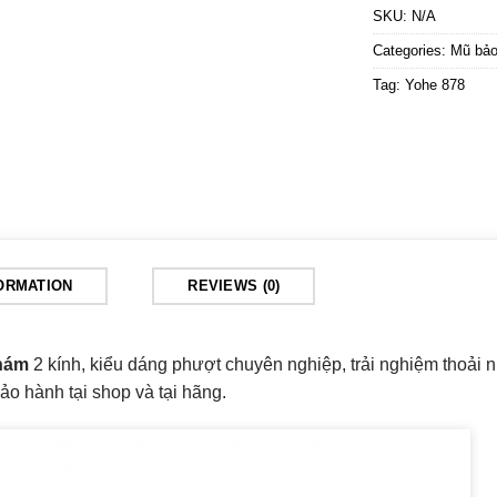
SKU:
N/A
Categories:
Mũ bảo
Tag:
Yohe 878
FORMATION
REVIEWS (0)
hám
2 kính, kiểu dáng phượt chuyên nghiệp, trải nghiệm thoải 
o hành tại shop và tại hãng.