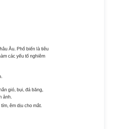
âu Âu. Phổ biến là tiêu
 hàm các yếu tố nghiêm
o.
ắn gió, bụi, đá băng,
h ảnh.
 tím, êm dịu cho mắt.