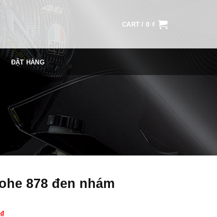
0
₫
CART /
ĐẶT HÀNG
Yohe 878 đen nhám
₫
0