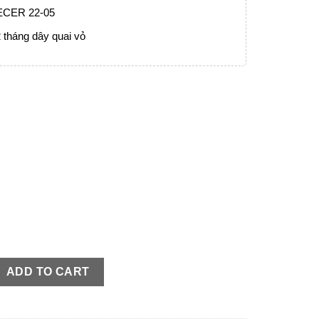
 ECER 22-05
 tháng dây quai vỏ
 đen nhám quantity
ADD TO CART