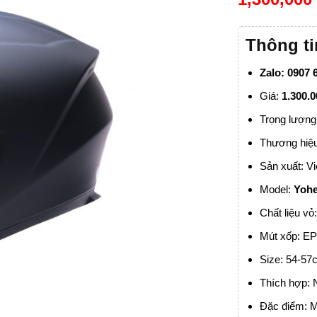
Thông t
Zalo: 0907 
Giá:
1.300.
Trọng lượng
Thương hiệ
Sản xuất: V
Model:
Yohe
Chất liệu vỏ
Mút xốp: E
Size: 54-57
Thích hợp:
Đặc điểm: M