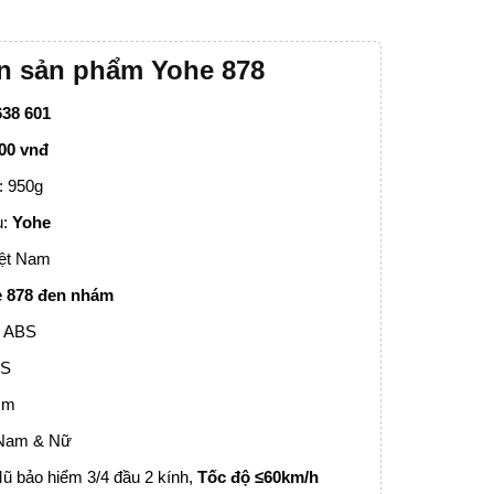
in sản phẩm Yohe 878
638 601
000 vnđ
: 950g
u:
Yohe
iệt Nam
 878 đen nhám
: ABS
PS
cm
 Nam & Nữ
ũ bảo hiểm 3/4 đầu 2 kính,
Tốc độ
≤60km/h