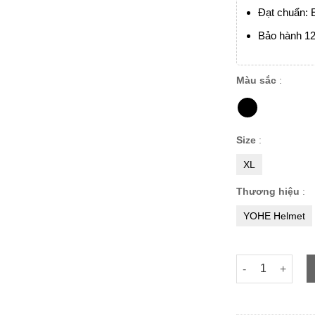
Đạt chuẩn:
Bảo hành 12
Màu sắc
:
Size
:
XL
Thương hiệu
:
YOHE Helmet
Mũ 3/4 Yohe 878