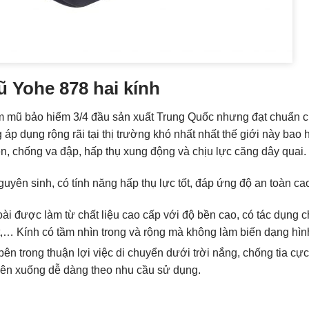
 Yohe 878 hai kính
mũ bảo hiểm 3/4 đầu sản xuất Trung Quốc nhưng đạt chuẩn ch
p dụng rộng rãi tại thị trường khó nhất nhất thế giới này bao
n, chống va đập, hấp thụ xung động và chịu lực căng dây quai.
uyên sinh, có tính năng hấp thụ lực tốt, đáp ứng độ an toàn ca
ài được làm từ chất liệu cao cấp với độ bền cao, có tác dụng ch
,… Kính có tầm nhìn trong và rộng mà không làm biến dạng hìn
bên trong thuận lợi việc di chuyển dưới trời nắng, chống tia cực
 lên xuống dễ dàng theo nhu cầu sử dụng.