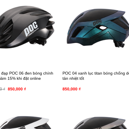
 đạp POC 06 đen bóng chính
POC 04 xanh lục titan bóng chống d
iảm 15% khi đặt online
tản nhiệt tốt
00
₫
850,000
₫
850,000
₫