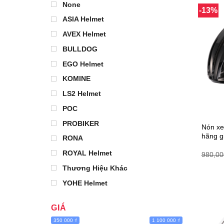
None
-13%
ASIA Helmet
AVEX Helmet
BULLDOG
EGO Helmet
KOMINE
LS2 Helmet
POC
PROBIKER
Nón xe
hãng g
RONA
ROYAL Helmet
980,0
Thương Hiệu Khác
YOHE Helmet
GIÁ
350 000 ₫
1 100 000 ₫