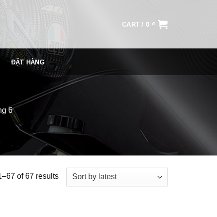
0
₫
CART /
ĐẶT HÀNG
ng 6
–67 of 67 results