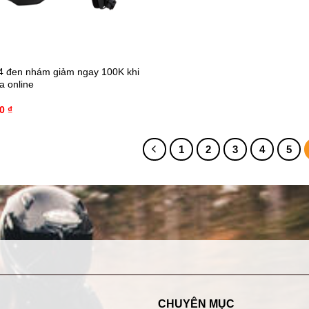
 đen nhám giảm ngay 100K khi
a online
00
₫
1
2
3
4
5
CHUYÊN MỤC