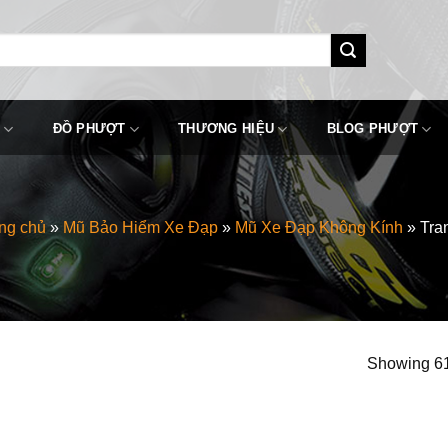
ĐỒ PHƯỢT
THƯƠNG HIỆU
BLOG PHƯỢT
ng chủ
»
Mũ Bảo Hiểm Xe Đạp
»
Mũ Xe Đạp Không Kính
»
Tra
Showing 61