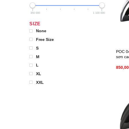
350 000
1 100 000
SIZE
None
Free Size
S
POC 04
sơn ca
M
L
850,0
XL
XXL