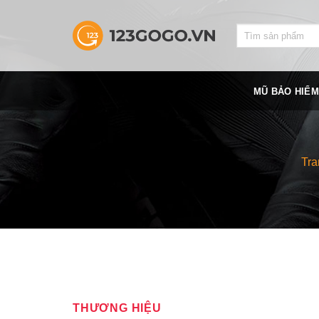
Skip
to
Search
content
for:
MŨ BẢO HIỂM
Tra
THƯƠNG HIỆU