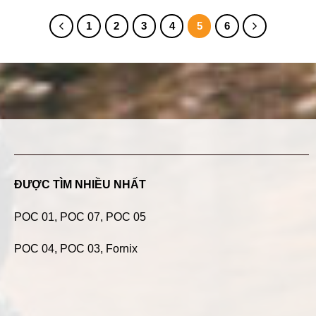
1
2
3
4
5
6
ĐƯỢC TÌM NHIỀU NHẤT
POC 01
,
POC 07
,
POC 05
POC 04
, POC 03, Fornix