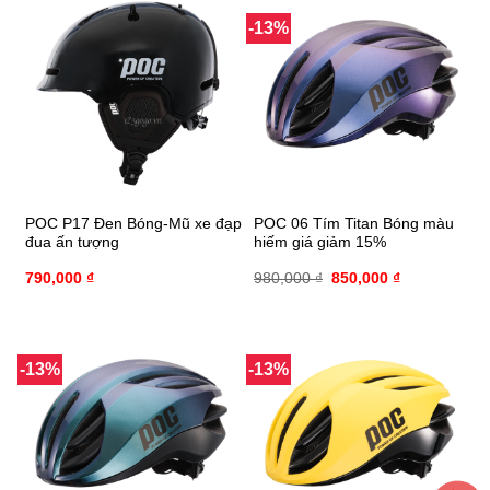
-13%
POC P17 Đen Bóng-Mũ xe đạp
POC 06 Tím Titan Bóng màu
đua ấn tượng
hiếm giá giảm 15%
790,000
₫
980,000
₫
850,000
₫
-13%
-13%