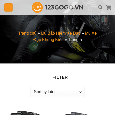
Skip
to
content
Trang chủ
»
Mũ Bảo Hiểm Xe Đạp
»
Mũ Xe
Đạp Không Kính
»
Trang 5
FILTER