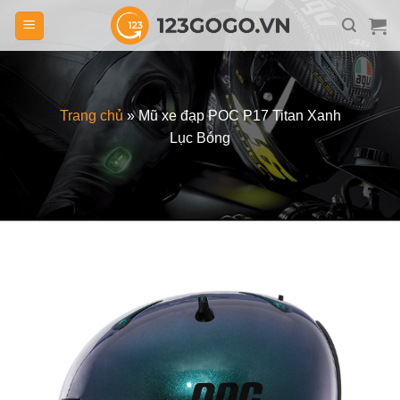
Skip
to
content
Trang chủ
»
Mũ xe đạp POC P17 Titan Xanh
Lục Bóng