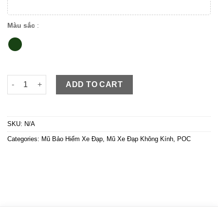
Màu sắc
:
Mũ xe đạp POC P17 Titan Xanh Lục Bóng quantity
ADD TO CART
SKU:
N/A
Categories:
Mũ Bảo Hiểm Xe Đạp
,
Mũ Xe Đạp Không Kính
,
POC