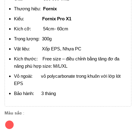
Thương hiệu:
Fornix
Kiểu:
Fornix Pro X1
Kích cỡ: 54cm- 60cm
Trọng lượng: 300g
Vật liệu: Xốp EPS, Nhựa PC
Kích thước: Free size – điều chỉnh bằng tăng đơ đa
năng phù hợp size: M/L/XL
Vỏ ngoài: vỏ polycarbonate trong khuôn với lớp lót
EPS
Bảo hành: 3 tháng
Màu sắc
: