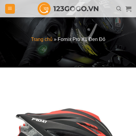
Skip
to
content
Trang chủ
»
Fornix Pro X1 Đen Đỏ