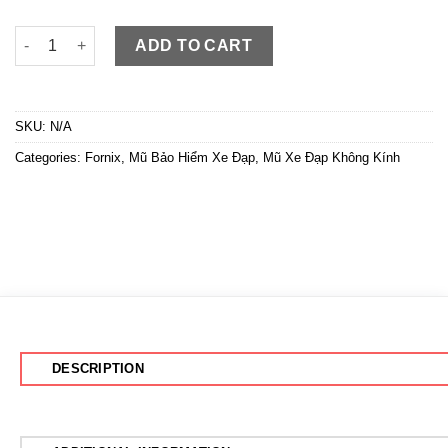
Fornix Pro X1 Đen Đỏ quantity
ADD TO CART
SKU:
N/A
Categories:
Fornix
,
Mũ Bảo Hiểm Xe Đạp
,
Mũ Xe Đạp Không Kính
DESCRIPTION