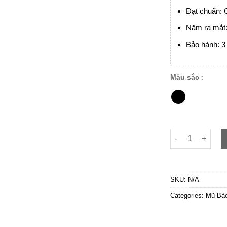
Đạt chuẩn: 
Năm ra mắt
Bảo hành: 3 
Màu sắc
:
POC 01 đen sơn 
SKU:
N/A
Categories:
Mũ Bả