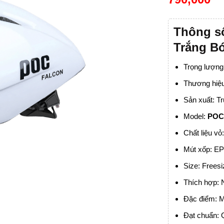
Thông số
Trắng B
Trọng lượng
Thương hiệ
Sản xuất: T
Model:
POC 
Chất liệu vỏ
Mút xốp: E
Size: Frees
Thích hợp:
Đặc điểm: M
Đạt chuẩn: 