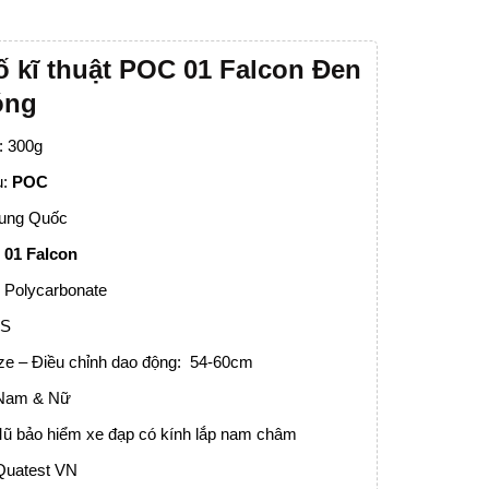
 kĩ thuật POC 01 Falcon Đen
óng
: 300g
u:
POC
rung Quốc
01 Falcon
: Polycarbonate
PS
ize – Điều chỉnh dao động: 54-60cm
 Nam & Nữ
ũ bảo hiểm xe đạp có kính lắp nam châm
Quatest VN