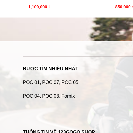
1,100,000
₫
850,000
ĐƯỢC TÌM NHIỀU NHẤT
POC 01
,
POC 07
,
POC 05
POC 04
, POC 03, Fornix
THÔNG TIN VỀ 123GOGO SHOP