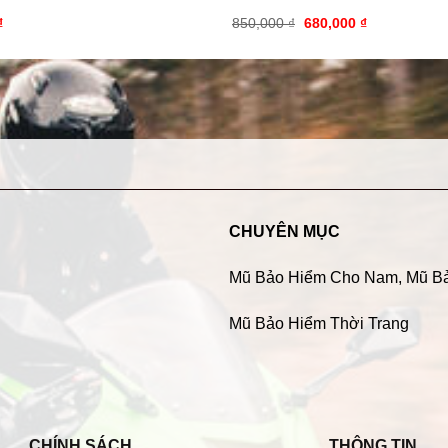
₫
850,000
₫
680,000
₫
CHUYÊN MỤC
Mũ Bảo Hiểm Cho Nam
,
Mũ B
Mũ Bảo Hiểm Thời Trang
CHÍNH SÁCH
THÔNG TIN