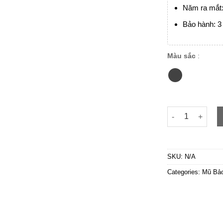
Năm ra mắt
Bảo hành: 3 
Màu sắc
:
POC 01 Falcon Đ
SKU:
N/A
Categories:
Mũ Bả