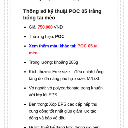
Thông số kỹ thuật POC 05 trắng
bóng tai mèo
Giá:
7
50.000
VNĐ
Thương hiệu:
POC
Xem thêm màu khác tại
:
POC 05 tai
mèo
Trọng lượng: khoảng 285g
Kích thước: Free size – điều chỉnh bằng
tăng đơ đa năng phù hợp size: M/L/XL
Vỏ ngoài: vỏ polycarbonate trong khuôn
với lớp lót EPS
Bên trong: Xốp EPS cao cấp hấp thụ
xung động tốt nhất giúp giảm lực tác
động và bảo vệ đầu.
Được thiết kế dạng lưới thông gió bên