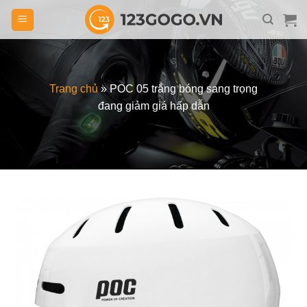
Skip
to
content
Trang chủ
»
POC 05 trắng bóng sang trọng
đang giảm giá hấp dẫn