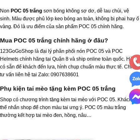
Non
POC 05 trắng
sơn bóng không sợ dơ, dễ lau chùi, vệ
sinh. Màu được phủ lớp keo bóng an toàn, không bị phai hay ố
vàng. Đó là ưu điểm của sản phẩm POC 05 chính hãng.
Mua POC 05 trắng chính hãng ở đâu?
123GoGoShop là đại lý phân phối nón POC 05 và POC
Helmets chính hãng tại Quận 8 và ship online toàn quốc. Hàng
có sẵn để khách đến lựa, hình chụp chuẩn màu thực tế. Chi tiết
tư vấn liên hệ tại Zalo: 0907638601
Phụ kiện tai mèo tặng kèm POC 05 trắng
Shop có chương trình tặng kèm tai mèo với POC 05. Khách có
thể nhắn shop để chọn màu tai ưng ý. POC 05 màu trắng
thường kết hợp tai mèo đen, hồng, nâu…