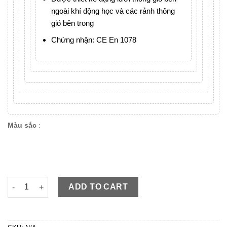
ngoài khí động học và các rảnh thông
gió bên trong
Chứng nhận: CE En 1078
Màu sắc
:
POC 05 trắng bóng sang trọng đang giảm giá hấp dẫn quantity
ADD TO CART