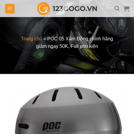
Skip
to
content
Trang chủ
»
POC 05 Xám Đồng chính hãng
giảm ngay 50K, Full phụ kiện