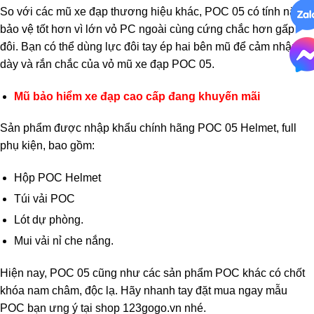
So với các mũ xe đạp thương hiệu khác, POC 05 có tính năng
bảo vệ tốt hơn vì lớn vỏ PC ngoài cùng cứng chắc hơn gấp
đôi. Bạn có thể dùng lực đôi tay ép hai bên mũ để cảm nhận độ
dày và rắn chắc của vỏ mũ xe đạp POC 05.
Mũ bảo hiểm xe đạp cao cấp đang khuyến mãi
Sản phẩm được nhập khẩu chính hãng POC 05 Helmet, full
phụ kiện, bao gồm:
Hộp POC Helmet
Túi vải POC
Lót dự phòng.
Mui vải nỉ che nắng.
Hiện nay, POC 05 cũng như các sản phẩm POC khác có chốt
khóa nam châm, độc lạ. Hãy nhanh tay đặt mua ngay mẫu
POC bạn ưng ý tại shop
123gogo.vn
nhé.