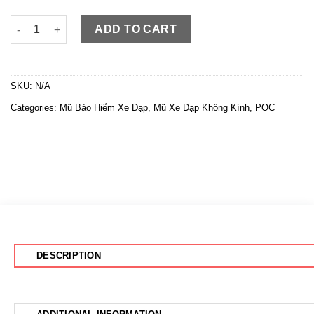
POC 05 Xám Đồng chính hãng giảm ngay 50K, Full phụ kiện qua
ADD TO CART
SKU:
N/A
Categories:
Mũ Bảo Hiểm Xe Đạp
,
Mũ Xe Đạp Không Kính
,
POC
DESCRIPTION