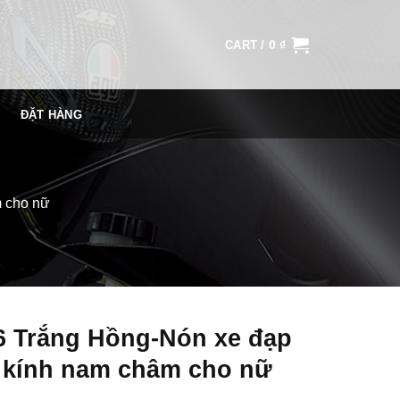
0
₫
CART /
ĐẶT HÀNG
 cho nữ
 Trắng Hồng-Nón xe đạp
o kính nam châm cho nữ