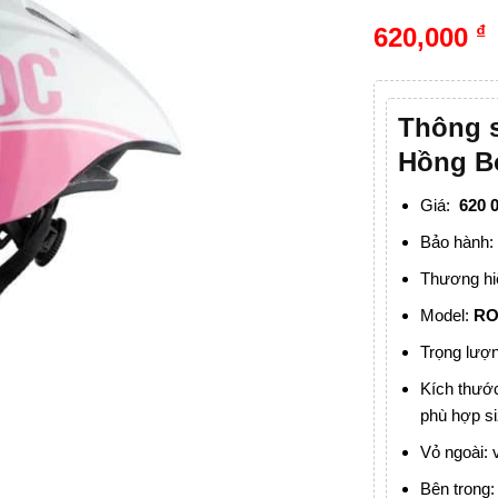
₫
620,000
Thông 
Hồng B
Giá:
620 0
Bảo hành
Thương hi
Model:
RO
Trọng lượ
Kích thước
phù hợp si
Vỏ ngoài: 
Bên trong: