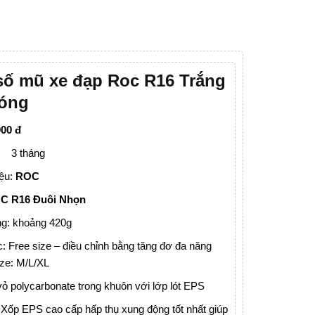
số mũ xe đạp Roc R16 Trắng
óng
00 đ
: 3 tháng
ệu:
ROC
C R16 Đuôi Nhọn
ng: khoảng 420g
: Free size – điều chỉnh bằng tăng đơ đa năng
ze: M/L/XL
vỏ polycarbonate trong khuôn với lớp lót EPS
 Xốp EPS cao cấp hấp thụ xung động tốt nhất giúp