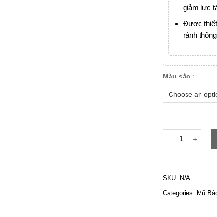
giảm lực t
Được thiết
rảnh thông
Màu sắc
:
ROC R16 Trắng 
SKU:
N/A
Categories:
Mũ Bả