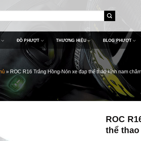
ĐỒ PHƯỢT
THƯƠNG HIỆU
BLOG PHƯỢT
hủ
»
ROC R16 Trắng Hồng-Nón xe đạp thể thao kính nam châm
ROC R16
thể tha