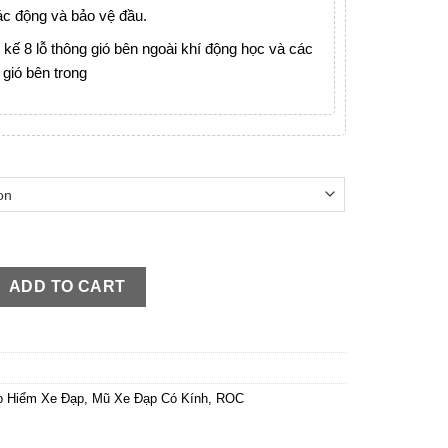
ác động và bảo vệ đầu.
 kế 8 lỗ thông gió bên ngoài khí động học và các
 gió bên trong
Hồng-Nón xe đạp thể thao kính nam châm cho nữ quantity
ADD TO CART
o Hiểm Xe Đạp
,
Mũ Xe Đạp Có Kính
,
ROC