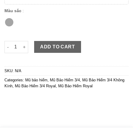
Màu sắc
:
Royal M20C Bạc Bóng chính hãng giảm ngay 100K khi đặt onlin
ADD TO CART
SKU:
N/A
Categories:
Mũ bảo hiểm
,
Mũ Bảo Hiểm 3/4
,
Mũ Bảo Hiểm 3/4 Không
Kính
,
Mũ Bảo Hiểm 3/4 Royal
,
Mũ Bảo Hiểm Royal