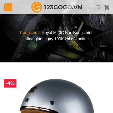
Skip
to
content
Trang chủ
»
Royal M20C Bạc Bóng chính
hãng giảm ngay 100K khi đặt online
-4%