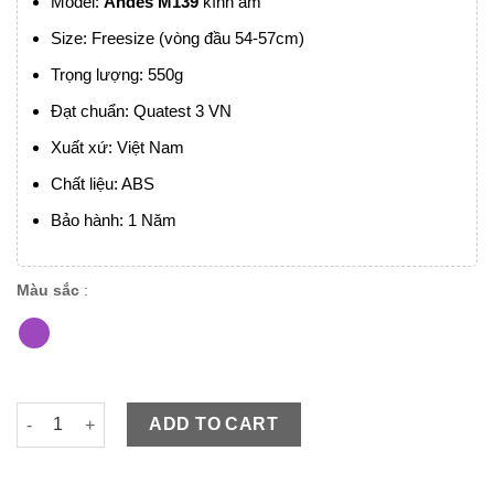
Model:
Andes M139
kính âm
Size: Freesize (vòng đầu 54-57cm)
Trọng lượng: 550g
Đạt chuẩn: Quatest 3 VN
Xuất xứ: Việt Nam
Chất liệu: ABS
Bảo hành: 1 Năm
Màu sắc
:
Andes M139 trắng hồng kính âm nửa đầu siêu gọn cho nữ giá 
ADD TO CART