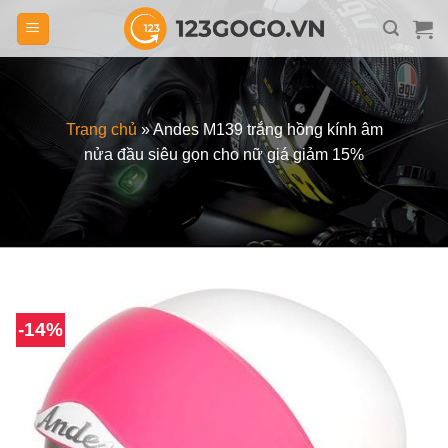
Skip
to
content
Trang chủ
»
Andes M139 trắng hồng kính âm
nửa đầu siêu gọn cho nữ giá giảm 15%
-14%