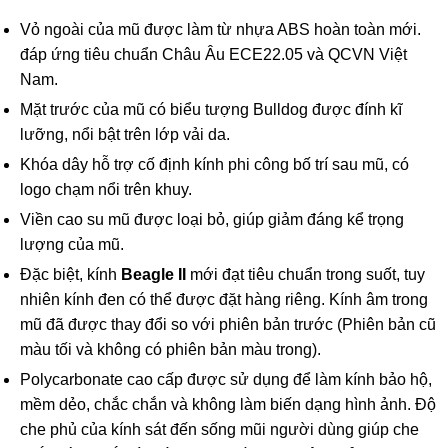
Vỏ ngoài của mũ được làm từ nhựa ABS hoàn toàn mới.
đáp ứng tiêu chuẩn Châu Âu ECE22.05 và QCVN Việt
Nam.
Mặt trước của mũ có biểu tượng Bulldog được đính kĩ
lưỡng, nổi bật trên lớp vải da.
Khóa dây hỗ trợ cố định kính phi công bố trí sau mũ, có
logo chạm nổi trên khuy.
Viền cao su mũ được loại bỏ, giúp giảm đáng kể trọng
lượng của mũ.
Đặc biệt, kính
Beagle II
mới đạt tiêu chuẩn trong suốt, tuy
nhiên kính đen có thể được đặt hàng riêng. Kính âm trong
mũ đã được thay đổi so với phiên bản trước (Phiên bản cũ
màu tối và không có phiên bản màu trong).
Polycarbonate cao cấp được sử dụng để làm kính bảo hộ,
mềm dẻo, chắc chắn và không làm biến dạng hình ảnh. Độ
che phủ của kính sát đến sống mũi người dùng giúp che