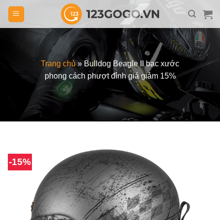
Skip
to
content
Trang chủ
»
Bulldog Beagle II bạc xước
phong cách phượt đỉnh giá giảm 15%
-15%