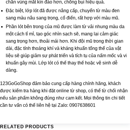
chắn vùng mắt kín đáo hơn, chống bụi hiệu quả.
Đặc biệt, lớp lót đã được nâng cấp, chuyển từ màu đen
sang màu nâu sang trọng, cổ điển, rất hợp với màu mũ.
Phần lót bên trong của mũ được làm từ vải nhung màu da
một cách tỉ mỉ, tạo góc nhìn sạch sẽ, mang lại cảm giác
sang trọng hơn, thoải mái hơn. Khi đội mũ trong thời gian
dài, đặc tính thoáng khí và kháng khuẩn tổng thể của vật
liệu sẽ giúp giảm sự phát triển và tích tụ của nấm mốc và vi
khuẩn gây mùi. Lớp lót có thể thay thế hoặc vệ sinh dễ
dàng.
123GoGoShop
đảm bảo cung cấp hàng chính hãng, khách
được kiểm tra hàng khi đặt online từ shop, có thể từ chối nhận
nếu sản phẩm không đúng như cam kết. Mọi thông tin chi tiết
cần tư vấn có thể liên hệ tại Zalo: 0907638601
RELATED PRODUCTS