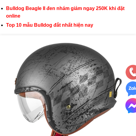
Bulldog Beagle II đen nhám giảm ngay 250K khi đặt
online
Top 10 mẫu Bulldog đắt nhất hiện nay