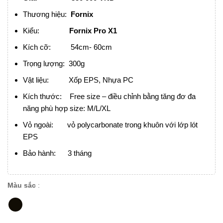
Thương hiệu:
Fornix
Kiểu:
Fornix Pro X1
Kích cỡ: 54cm- 60cm
Trọng lượng: 300g
Vật liệu: Xốp EPS, Nhựa PC
Kích thước: Free size – điều chỉnh bằng tăng đơ đa
năng phù hợp size: M/L/XL
Vỏ ngoài: vỏ polycarbonate trong khuôn với lớp lót
EPS
Bảo hành: 3 tháng
Màu sắc
: