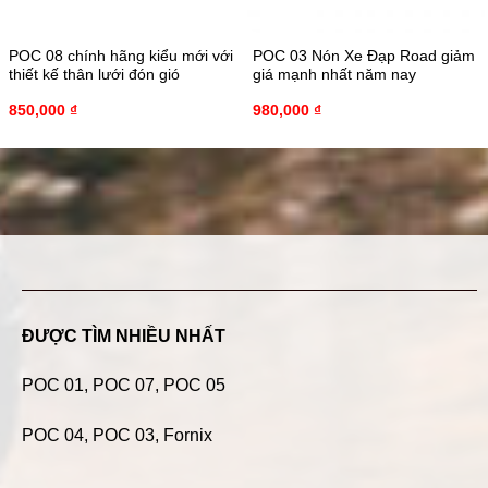
POC 08 chính hãng kiểu mới với
POC 03 Nón Xe Đạp Road giảm
thiết kế thân lưới đón gió
giá mạnh nhất năm nay
850,000
₫
980,000
₫
ĐƯỢC TÌM NHIỀU NHẤT
POC 01
,
POC 07
,
POC 05
POC 04
, POC 03, Fornix