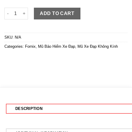
Fornix Pro X1 Đen Vàng quantity
ADD TO CART
SKU:
N/A
Categories:
Fornix
,
Mũ Bảo Hiểm Xe Đạp
,
Mũ Xe Đạp Không Kính
DESCRIPTION