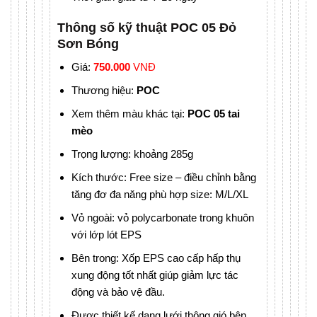
Thông số kỹ thuật POC 05 Đỏ
Sơn Bóng
Giá:
7
50.000
VNĐ
Thương hiệu:
POC
Xem thêm màu khác tại:
POC 05 tai
mèo
Trọng lượng: khoảng 285g
Kích thước: Free size – điều chỉnh bằng
tăng đơ đa năng phù hợp size: M/L/XL
Vỏ ngoài: vỏ polycarbonate trong khuôn
với lớp lót EPS
Bên trong: Xốp EPS cao cấp hấp thụ
xung động tốt nhất giúp giảm lực tác
động và bảo vệ đầu.
Được thiết kế dạng lưới thông gió bên