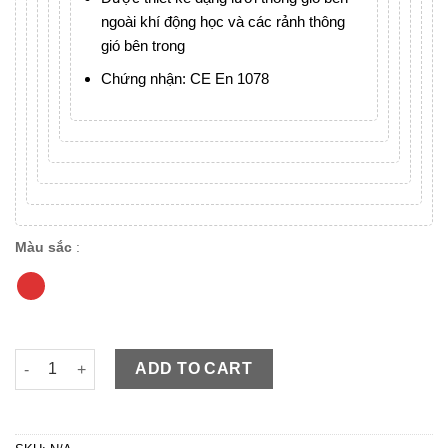
ngoài khí động học và các rảnh thông
gió bên trong
Chứng nhận: CE En 1078
Màu sắc
:
POC 05 Đỏ chính hãng mang phong cách tích cực, năng động 
ADD TO CART