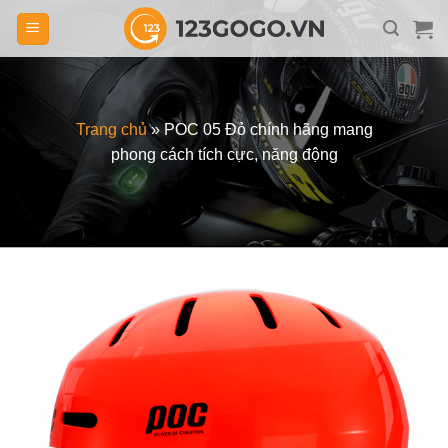
Skip
to
content
Trang chủ
»
POC 05 Đỏ chính hãng mang
phong cách tích cực, năng động