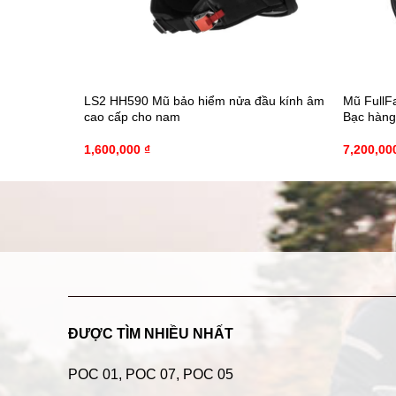
LS2 HH590 Mũ bảo hiểm nửa đầu kính âm
Mũ FullFa
cao cấp cho nam
Bạc hàng
1,600,000
₫
7,200,00
ĐƯỢC TÌM NHIỀU NHẤT
POC 01
,
POC 07
,
POC 05