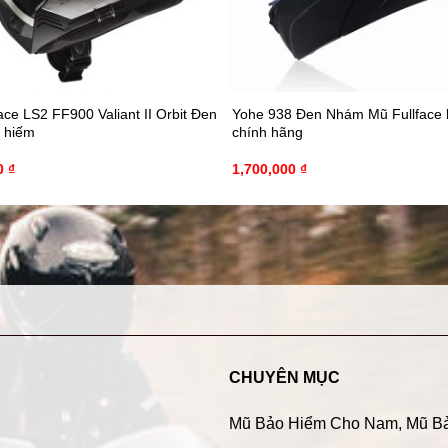
ce LS2 FF900 Valiant II Orbit Đen
Yohe 938 Đen Nhám Mũ Fullface 
 hiếm
chính hãng
0
₫
1,700,000
₫
CHUYÊN MỤC
Mũ Bảo Hiểm Cho Nam
,
Mũ B