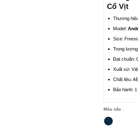
Cổ Vịt
Thương hiệ
Model:
And
Size: Frees
Trọng lượng
Đạt chuẩn: 
Xuất xứ: Vi
Chất liệu: A
Bảo hành: 
Màu sắc
: