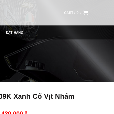
0
₫
CART /
ĐẶT HÀNG
09K Xanh Cổ Vịt Nhám
₫
430,000