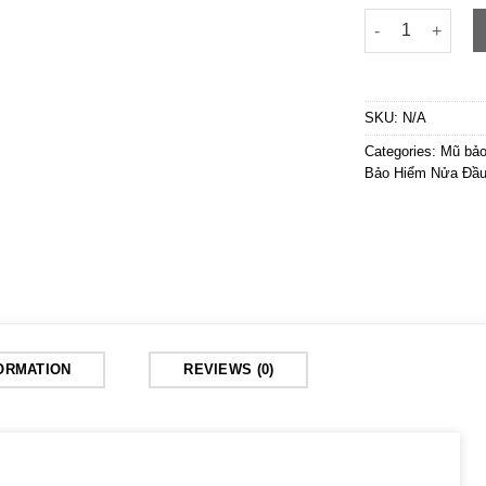
Andes 109K Xanh
SKU:
N/A
Categories:
Mũ bảo
Bảo Hiểm Nửa Đầu
FORMATION
REVIEWS (0)