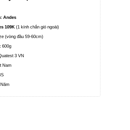
u:
Andes
es 109K
(1 kính chắn gió ngoài)
ize (vòng đầu 59-60cm)
: 600g
Quatest 3 VN
ệt Nam
BS
1 Năm