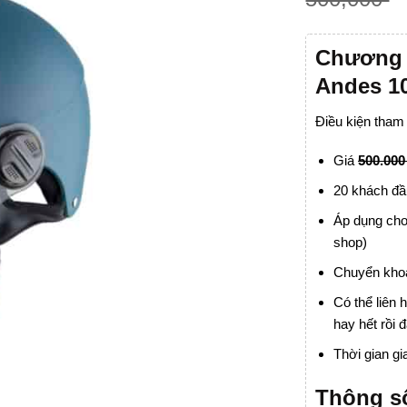
Chương t
Andes 1
Điều kiện tham
Giá
500.00
20 khách đầ
Áp dụng cho
shop)
Chuyển khoả
Có thể liên
hay hết rồi đ
Thời gian gi
Thông s