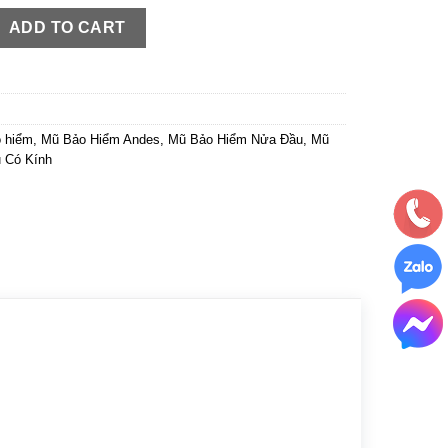
 Cổ Vịt Nhám quantity
ADD TO CART
 hiểm
,
Mũ Bảo Hiểm Andes
,
Mũ Bảo Hiểm Nửa Đầu
,
Mũ
 Có Kính