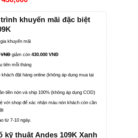
rình khuyến mãi đặc biệt
09K
 gia khuyến mãi
0 VNĐ
giảm còn
430.000 VNĐ
u tiên mỗi tháng
 khách đặt hàng online (không áp dụng mua tại
n tiền nón và ship 100% (không áp dụng COD)
 hệ với shop để xác nhận màu nón khách còn cần
ặt
ao từ 7-10 ngày.
ố kỹ thuật
Andes 109K Xanh