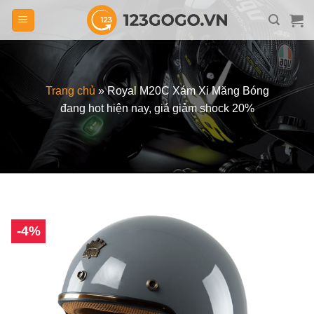
Skip
to
content
Trang chủ
»
Royal M20C Xám Xi Măng Bóng
đang hot hiện nay, giá giảm shock 20%
-4%