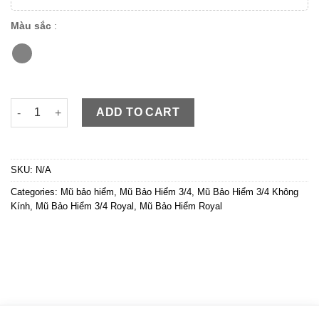
Màu sắc
:
Royal M20C Xám Xi Măng Bóng đang hot hiện nay, giá giảm sh
ADD TO CART
SKU:
N/A
Categories:
Mũ bảo hiểm
,
Mũ Bảo Hiểm 3/4
,
Mũ Bảo Hiểm 3/4 Không
Kính
,
Mũ Bảo Hiểm 3/4 Royal
,
Mũ Bảo Hiểm Royal