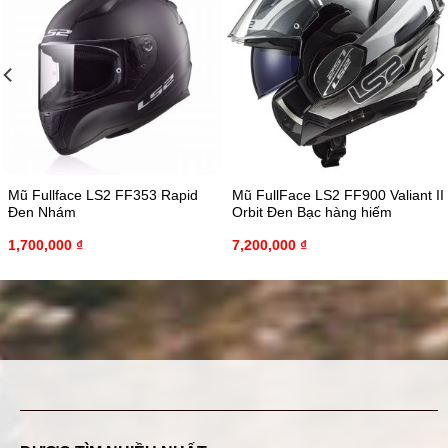
Mũ Fullface LS2 FF353 Rapid
Mũ FullFace LS2 FF900 Valiant II
Đen Nhám
Orbit Đen Bạc hàng hiếm
1,700,000
₫
7,200,000
₫